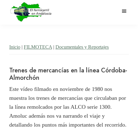
Saltar
al
contenido
El
Historia
principal
Ferrocarril
del
en
Andalucía
ferrocarril
Inicio
|
FILMOTECA
|
Documentales y Reportajes
en
Andalucía
Trenes de mercancías en la línea Córdoba-
Almorchón
Este vídeo filmado en noviembre de 1980 nos
muestra los trenes de mercancías que circulaban por
la línea remolcados por las ALCO serie 1300.
Amoluc además nos va narrando el viaje y
detallando los puntos más importantes del recorrido.