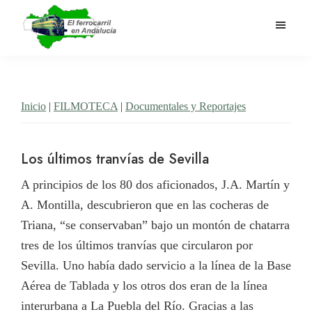
Saltar
al
contenido
El
Historia
principal
Ferrocarril
del
en
Andalucía
ferrocarril
Inicio
|
FILMOTECA
|
Documentales y Reportajes
en
Andalucía
Los últimos tranvías de Sevilla
A principios de los 80 dos aficionados, J.A. Martín y
A. Montilla, descubrieron que en las cocheras de
Triana, “se conservaban” bajo un montón de chatarra
tres de los últimos tranvías que circularon por
Sevilla. Uno había dado servicio a la línea de la Base
Aérea de Tablada y los otros dos eran de la línea
interurbana a La Puebla del Río. Gracias a las