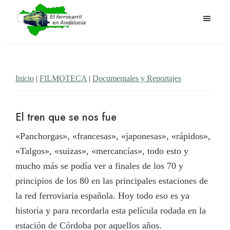
Saltar
al
contenido
El
Historia
principal
Ferrocarril
del
en
Andalucía
ferrocarril
Inicio
|
FILMOTECA
|
Documentales y Reportajes
en
Andalucía
El tren que se nos fue
«Panchorgas», «francesas», «japonesas», «rápidos»,
«Talgos», «suizas», «mercancías», todo esto y
mucho más se podía ver a finales de los 70 y
principios de los 80 en las principales estaciones de
la red ferroviaria española. Hoy todo eso es ya
historia y para recordarla esta película rodada en la
estación de Córdoba por aquellos años.