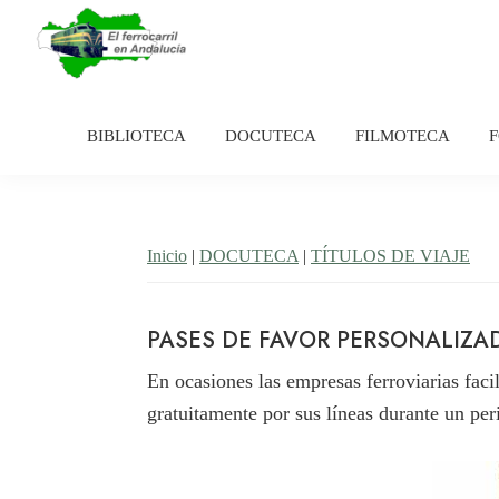
Saltar
Saltar
a
al
la
contenido
El
Historia
navegación
principal
Ferrocarril
del
en
BIBLIOTECA
DOCUTECA
FILMOTECA
principal
Andalucía
ferrocarril
en
Andalucía
Inicio
|
DOCUTECA
|
TÍTULOS DE VIAJE
PASES DE FAVOR PERSONALIZA
En ocasiones las empresas ferroviarias faci
gratuitamente por sus líneas durante un pe