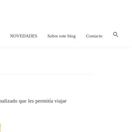
Bus
NOVEDADES
Sobre este blog
Contacto
Botón d
alizado que les permitía viajar