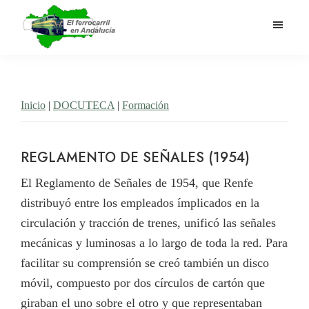
Saltar
al
contenido
El
Historia
principal
Ferrocarril
del
en
Andalucía
ferrocarril
Inicio
|
DOCUTECA
|
Formación
en
Andalucía
REGLAMENTO DE SEÑALES (1954)
El Reglamento de Señales de 1954, que Renfe
distribuyó entre los empleados ímplicados en la
circulación y tracción de trenes, unificó las señales
mecánicas y luminosas a lo largo de toda la red. Para
facilitar su comprensión se creó también un disco
móvil, compuesto por dos círculos de cartón que
giraban el uno sobre el otro y que representaban