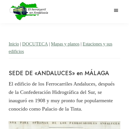
Saltar
al
contenido
El
Historia
principal
Ferrocarril
del
en
Andalucía
ferrocarril
Inicio
|
DOCUTECA
|
Mapas y planos
|
Estaciones y sus
en
edificios
Andalucía
SEDE DE «ANDALUCES» en MÁLAGA
El edificio de los Ferrocarriles Andaluces, después
de la Confederación Hidrográfica del Sur, se
inauguró en 1908 y muy pronto fue popularmente
conocido como Palacio de la Tinta.