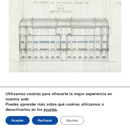
Utilizamos cookies para ofrecerte la mejor experiencia en
nuestra web.
El ferrocarril en Andalucía © 2026
Puedes aprender más sobre qué cookies utilizamos o
desactivarlas en los
ajustes
.
Aceptar
Rechazar
Ajustes