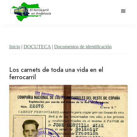
Saltar
al
contenido
El
Historia
principal
Ferrocarril
del
en
Andalucía
ferrocarril
Inicio
|
DOCUTECA
|
Documentos de identificación
en
Andalucía
Los carnets de toda una vida en el
ferrocarril