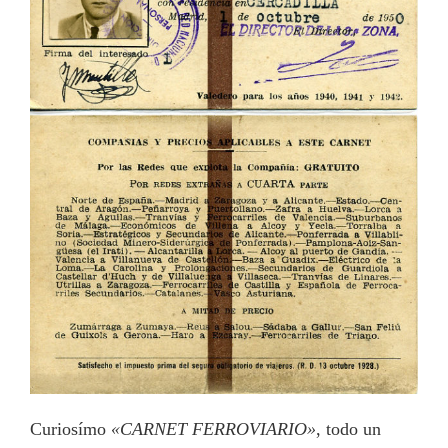
Curiosímo
«CARNET FERROVIARIO»
, todo un