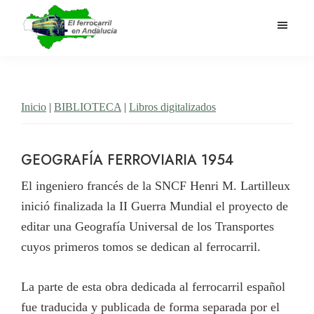
Saltar
al
contenido
El
Historia
principal
Ferrocarril
del
en
Andalucía
ferrocarril
Inicio
|
BIBLIOTECA
|
Libros digitalizados
en
Andalucía
GEOGRAFÍA FERROVIARIA 1954
El ingeniero francés de la SNCF Henri M. Lartilleux
inició finalizada la II Guerra Mundial el proyecto de
editar una Geografía Universal de los Transportes
cuyos primeros tomos se dedican al ferrocarril.
La parte de esta obra dedicada al ferrocarril español
fue traducida y publicada de forma separada por el