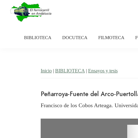
Saltar
Saltar
a
al
la
contenido
El
Historia
navegación
principal
Ferrocarril
del
en
BIBLIOTECA
DOCUTECA
FILMOTECA
principal
Andalucía
ferrocarril
en
Andalucía
Inicio
|
BIBLIOTECA
|
Ensayos y tesis
Peñarroya-Fuente del Arco-Puertolla
Francisco de los Cobos Arteaga. Universid